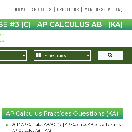
HOME
|
ABOUT US
|
CREDITORS
|
MENTORSHIP
|
FAQ
 #3 (C) | AP CALCULUS AB | (KA)
AP Calculus Practices Questions (KA)
2017 AP Calculus AB/BC 4c | AP Calculus AB solved exams |
AP Calculus AB | (KA)