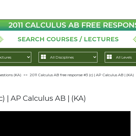
2011 CALCULUS AB FREE RESPONSE
SEARCH COURSES / LECTURES
estions (KA)
>>
2011 Calculus AB free response #3 (c) | AP Calculus AB | (KA)
) | AP Calculus AB | (KA)